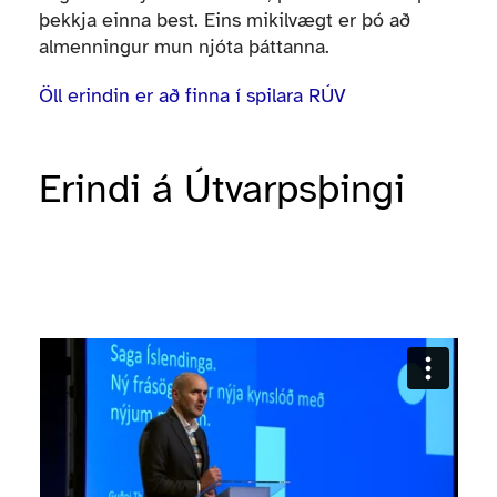
þekkja einna best. Eins mikilvægt er þó að
almenningur mun njóta þáttanna.
Öll erindin er að finna í spilara RÚV
Erindi á Útvarpsþingi