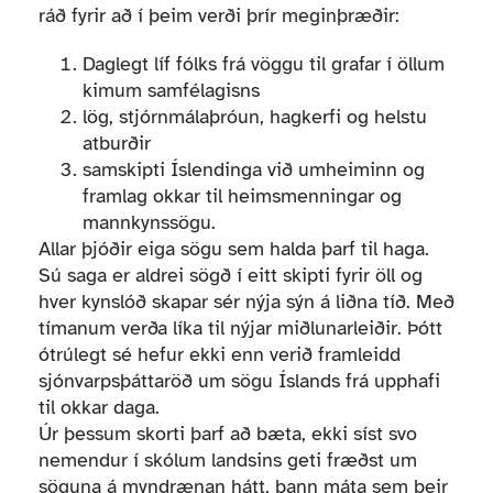
ráð fyrir að í þeim verði þrír meginþræðir:
Daglegt líf fólks frá vöggu til grafar í öllum
kimum samfélagisns
lög, stjórnmálaþróun, hagkerfi og helstu
atburðir
samskipti Íslendinga við umheiminn og
framlag okkar til heimsmenningar og
mannkynssögu.
Allar þjóðir eiga sögu sem halda þarf til haga.
Sú saga er aldrei sögð í eitt skipti fyrir öll og
hver kynslóð skapar sér nýja sýn á liðna tíð. Með
tímanum verða líka til nýjar miðlunarleiðir. Þótt
ótrúlegt sé hefur ekki enn verið framleidd
sjónvarpsþáttaröð um sögu Íslands frá upphafi
til okkar daga.
Úr þessum skorti þarf að bæta, ekki síst svo
nemendur í skólum landsins geti fræðst um
söguna á myndrænan hátt, þann máta sem þeir