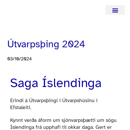
Hafa samba
Útvarpsþing 2024
03/10/2024
Saga Íslendinga
Erindi á Útvarpsþingi í Útvarpshúsinu í
Efstaleiti.
Kynnt verða áform um sjónvarpsþætti um sögu
Íslendinga frá upphafi til okkar daga. Gert er