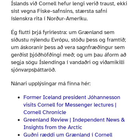
Íslands við Cornell hefur lengi verið traust, ekki
síst vegna Fiske-safnsins, stærsta safni
íslenskra rita í Norður-Ameríku.
Ég flutti þrjá fyrirlestra: um Grænland sem
síðustu nýlendu Evrópu, stöðu þess og framtíð;
um áskoranir þess að vera sagnfræðingur sem
gerðist þjóðhöfðingi með; og um þau áform að
segja sögu Íslendinga í vandaðri og viðamikilli
sjónvarpsþáttaröð.
Nánari upplýsingar má finna hér:
Former Iceland president Jóhannesson
visits Cornell for Messenger lectures |
Cornell Chronicle
Greenland Review | Independent News &
Insights from the Arctic
Guðni ræddi um Grænland í Cornell