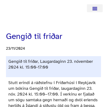
Hafa samba
Gengið til friðar
23/11/2024
Gengið til friðar, Laugardaginn 23. nóvember
2024 kl. 15:00-17:00
Stutt erindi á ráðstefnu í Friðarhúsi í Reykjavík
um bókina Gengið til friðar, laugardaginn 23.
nóv. 2024 kl. 15:00‒17:00. Í verkinu er fjallað
um sögu samtaka gegn hernaði og dvöl erlends
herliðs á Íslandi á síðustu öld og fram á þessa.