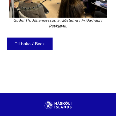
Guðni Th. Jóhannesson á ráðstefnu í Friðarhúsi í
Reykjavík.
Til baka / Back