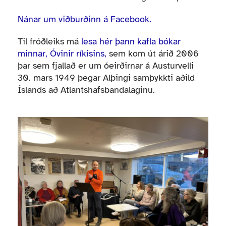
Nánar um viðburðinn á Facebook.
Til fróðleiks má
lesa hér þann kafla bókar
minnar, Óvinir ríkisins,
sem kom út árið 2006
þar sem fjallað er um óeirðirnar á Austurvelli
30. mars 1949 þegar Alþingi samþykkti aðild
Íslands að Atlantshafsbandalaginu.