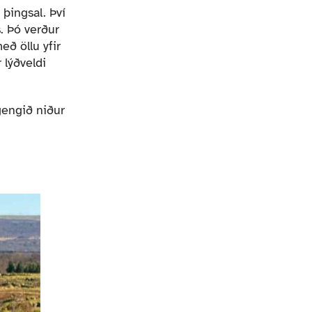
 þingsal. Því
s. Þó verður
eð öllu yfir
 lýðveldi
gengið niður