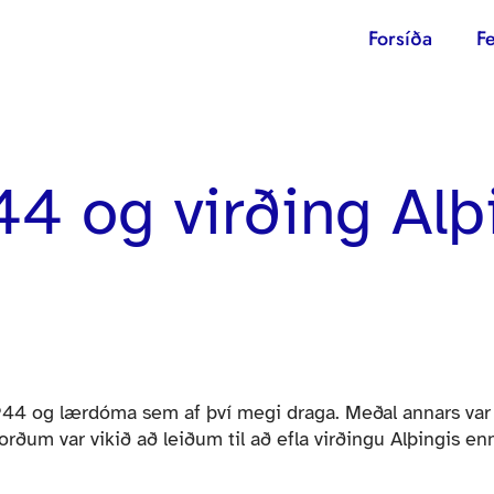
Forsíða
Fe
44 og virðing Alþ
1944 og lærdóma sem af því megi draga. Meðal annars var
sorðum var vikið að leiðum til að efla virðingu Alþingis en