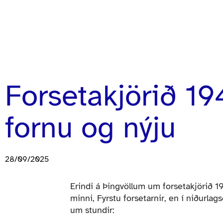
Forsetakjörið 19
fornu og nýju
28/09/2025
Erindi á Þingvöllum um forsetakjörið 
minni, Fyrstu forsetarnir, en í niðurlag
um stundir: