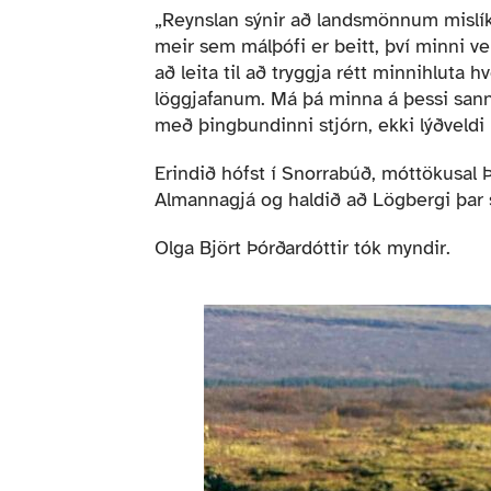
„Reynslan sýnir að landsmönnum mislíkar
meir sem málþófi er beitt, því minni ver
að leita til að tryggja rétt minnihluta 
löggjafanum. Má þá minna á þessi sannin
með þingbundinni stjórn, ekki lýðveldi
Erindið hófst í Snorrabúð, móttökusal 
Almannagjá og haldið að Lögbergi þar s
Olga Björt Þórðardóttir tók myndir.