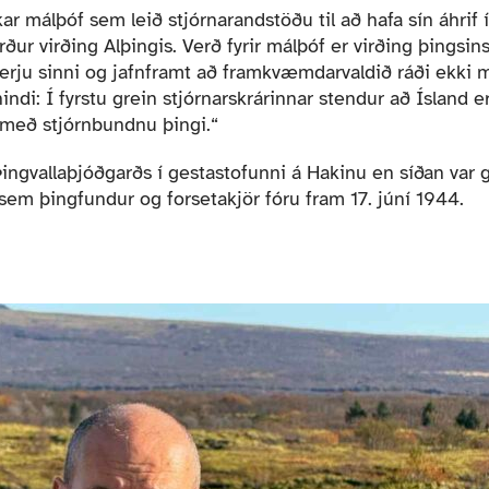
 málþóf sem leið stjórnarandstöðu til að hafa sín áhrif í
ður virðing Alþingis. Verð fyrir málþóf er virðing þingsin
hverju sinni og jafnframt að framkvæmdarvaldið ráði ekki m
di: Í fyrstu grein stjórnarskrárinnar stendur að Ísland er
 með stjórnbundnu þingi.“
Þingvallaþjóðgarðs í gestastofunni á Hakinu en síðan var 
em þingfundur og forsetakjör fóru fram 17. júní 1944.