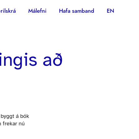
rilskrá
Málefni
Hafa samband
EN
ingis að
 byggt á bók
n frekar nú